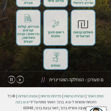
מרחב אישי
ומידע דיגיטלי
וגבייה
מכרזים, קולות
קוראים
תשלום קנסות
רישום חינוך
ודרושים / ועדת
וערעורים
וחוגים
השלושה,
יועצים
טפסים
נים מעודכן - המחלקה הווטרינרית
עצור
הבא
מפת האתר
|
הצהרת נגישות
|
מדיניות פרטיות
|
אמנת השירות
| © כל
הזכויות שמורות ל-מ.א. ברנר. האתר פותח על ידי
א.ש בינה
מועצה אזורית ברנר, דואר גבעת ברנר, 60948