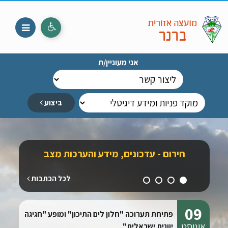
ועצה אזורית ברנר
אני מעוניין/ת
בחר
ביצוע
חירום - עדכונים, מידע והערכות מצב
יערה - 
אדם מ
לכל הכתבות
09
פתיחת תערוכה "חלון לים התיכון" ומופע "חגיגה
אוגוסט
יוונית ישראלית"