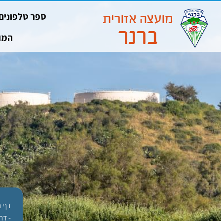
ספר טלפונים
המו
דף ה
- דר